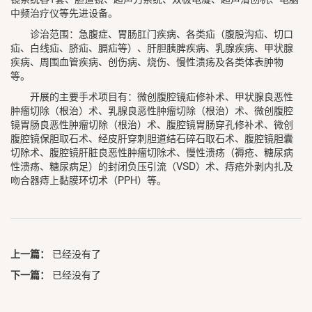
中频治疗仪等先进设备。
诊治范围：急腹症、胃肠肛门疾病、各类疝（腹股沟疝、切口
疝、白线疝、脐疝、膈疝等）、肝胆胰脾疾病、乳腺疾病、甲状腺
疾病、周围血管疾病、创伤病、烧伤、慢性溃疡及各类体表肿物
等。
开展的主要手术项目有：微创腹腔镜疝修补术、甲状腺良恶性
肿瘤切除（根治）术、乳腺良恶性肿瘤切除（根治）术、微创腹腔
镜胃肠良恶性肿瘤切除（根治）术、腹腔镜胃肠穿孔修补术、微创
腹腔镜保胆取石术、经皮肝穿刺胆道结石碎石取石术、腹腔镜胆囊
切除术、腹腔镜肝脏良恶性肿瘤切除术、慢性溃疡（褥疮、糖尿病
性溃疡、糖尿病足）的封闭负压引流（VSD）术、痔疮外剥内扎及
吻合器痔上黏膜环切术（PPH）等。
上一篇：
已经没有了
下一篇：
已经没有了